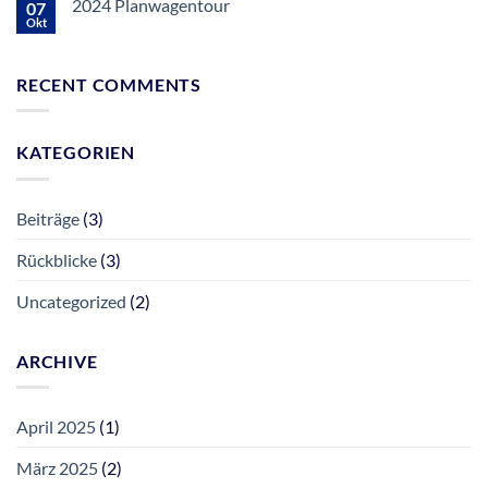
2024 Planwagentour
07
2024
gesetzt
1956
Corps-
Okt
e.V.
Keine
Königsschießen
–
Kommentare
zu
Neuer
2024
Vorstand
RECENT COMMENTS
Planwagentour
gewählt
KATEGORIEN
Beiträge
(3)
Rückblicke
(3)
Uncategorized
(2)
ARCHIVE
April 2025
(1)
März 2025
(2)