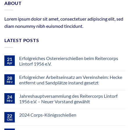
ABOUT
Lorem ipsum dolor sit amet, consectetuer adipiscing elit, sed
diam nonummy nibh euismod tincidunt.
LATEST POSTS
Erfolgreiches Ostereierschießen beim Reitercorps
21
Apr
Lintorf 1956 e.V.
Keine
Kommentare
Erfolgreicher Arbeitseinsatz am Vereinsheim: Hecke
28
zu
Erfolgreiches
Mrz
entfernt und Sandplätze instand gesetzt
Ostereierschießen
beim
Keine
Reitercorps
Kommentare
Jahreshauptversammlung des Reitercorps Lintorf
24
Lintorf
zu
1956
Erfolgreicher
Mrz
1956 e.V. – Neuer Vorstand gewählt
e.V.
Arbeitseinsatz
am
Keine
Vereinsheim:
Kommentare
2024 Corps-Königsschießen
22
Hecke
zu
entfernt
Jahreshauptversammlung
Okt
Keine
und
des
Kommentare
Sandplätze
Reitercorps
zu
instand
Lintorf