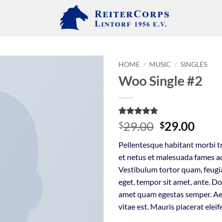
HOME
/
MUSIC
/
SINGLES
Woo Single #2
Add to
wishlist
Rated
4
4.75
Original
Curr
29.00
29.00
$
$
out of 5
price
price
based on
Pellentesque habitant morbi t
customer
was:
is:
ratings
et netus et malesuada fames ac
$29.00.
$29.
Vestibulum tortor quam, feugiat
eget, tempor sit amet, ante. Do
amet quam egestas semper. Aen
vitae est. Mauris placerat eleif