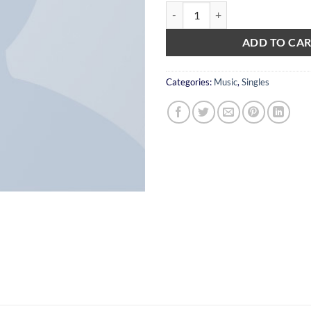
Woo Single #2 quantity
ADD TO CA
Categories:
Music
,
Singles