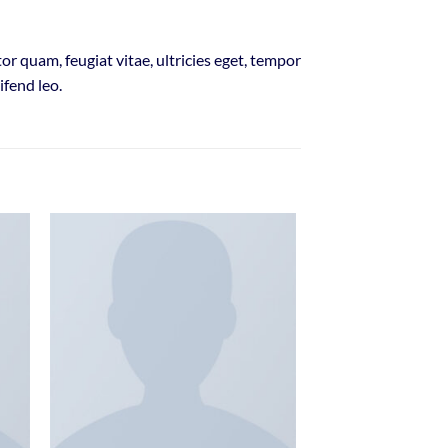
r quam, feugiat vitae, ultricies eget, tempor
ifend leo.
 to
Add to
list
wishlist