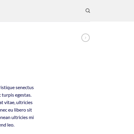
ent
ristique senectus
 turpis egestas.
00.
 vitae, ultricies
nec eu libero sit
ean ultricies mi
end leo.